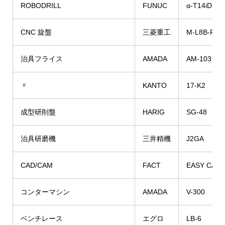
ROBODRILL
FUNUC
α-T14iD
CNC 旋盤
三菱重工
M-L8B-P
治具フライス
AMADA
AM-103
〃
KANTO
17-K2
成型研削盤
HARIG
SG-48
治具研磨機
三井精機
J2GA
CAD/CAM
FACT
EASY CAM
コンターマシン
AMADA
V-300
ベンチレース
エグロ
LB-6